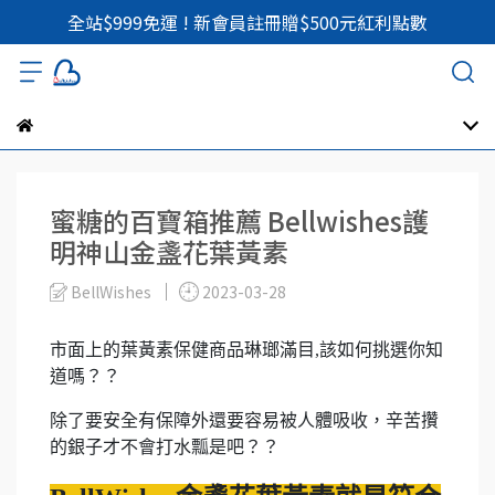
全站$999免運 ! 新會員註冊贈$500元紅利點數
蜜糖的百寶箱推薦 Bellwishes護
明神山金盞花葉黃素
BellWishes
2023-03-28
市面上的葉黃素保健商品琳瑯滿目,該如何挑選你知
道嗎？？
除了要安全有保障外還要容易被人體吸收，辛苦攢
的銀子才不會打水瓢是吧？？