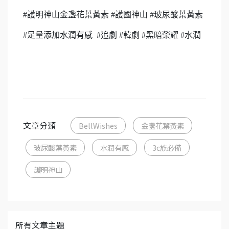
#護明神山金盞花葉黃素 #護國神山 #玻尿酸葉黃素
#足量添加水潤有感 #追劇 #韓劇 #黑暗榮耀 #水潤
文章分類
BellWishes
金盞花葉黃素
玻尿酸葉黃素
水潤有感
3c族必備
護明神山
所有文章主題