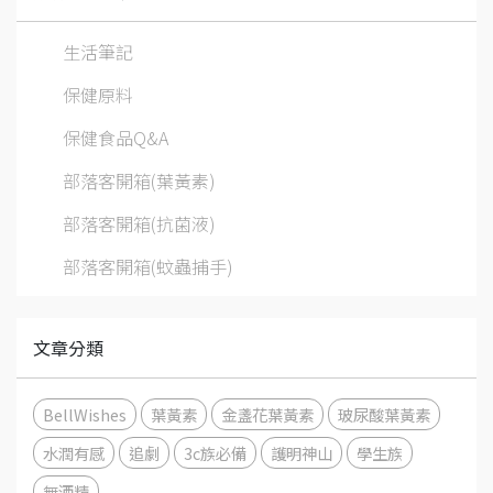
生活筆記
保健原料
保健食品Q&A
部落客開箱(葉黃素)
部落客開箱(抗菌液)
部落客開箱(蚊蟲捕手)
文章分類
BellWishes
葉黃素
金盞花葉黃素
玻尿酸葉黃素
水潤有感
追劇
3c族必備
護明神山
學生族
無酒精