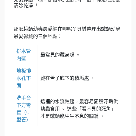
清除乾淨 ！
那麼蛾蚋幼蟲最愛躲在哪呢？貝編整理出蛾蚋幼蟲
最愛躲藏的三個地點：
排水管
最常見的藏身處 。
內壁
地板排
水孔下
藏在蓋子底下的積垢處 。
面
洗手台
這裡的水流較緩，最容易累積汙垢供
下方彎
幼蟲食用 。 這些「看不見的死角」
管（U
才是蛾蚋能生生不息的關鍵 。
型管）