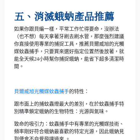
五、消滅蛾蚋產品推薦
如果你跟貝編一樣，平常工作忙得要命，沒辦法
（也不想）每天拿著牙刷去刷水管，那麼強烈建議
你直接使用專業的捕捉工具，推薦貝爾威旭的光觸
媒蚊蟲捕手，只要買來選好指定位置然後放著，就
能全天候24小時幫你捕捉蛾蚋，能省下超多清潔時
間。
貝爾威旭光觸媒蚊蟲捕手
的特性：
跟市面上的捕蚊蟲燈最大的差別，在於蚊蟲捕手特
別精準鎖定蛾蚋的生物特性：光源與氣味。
致命的吸引力：蚊蟲捕手中有專業的光觸媒技術、
頻率剛好符合蛾蚋最喜歡的特定光源，因此蛾蚋見
到便會不自覺飛撲過來 。