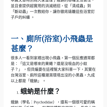
本篇文章特別為大家整理了蛾蚋的各種生活習性，
並且會提供超實用的消滅絕招，從「清成蟲」到
「斷幼蟲」一次教給你，讓你徹底遠離這些浴室釘
子戶的糾纏 。
一、廁所(浴室)小飛蟲是
甚麼？
很多人一看到家裡出現小飛蟲，第一個反應通常都
是：「這又是哪來的果蠅？還是沒吸血的小蚊
子？」 ，但貝編要在這裡幫大家科普一下，其實在
台灣浴室、廁所這種潮濕環境出沒的小黑蟲，九成
以上都是「蛾蚋」 。
蛾蚋是什麼？
蛾蚋（學名：Psychodidae），還有一個很可愛的稱