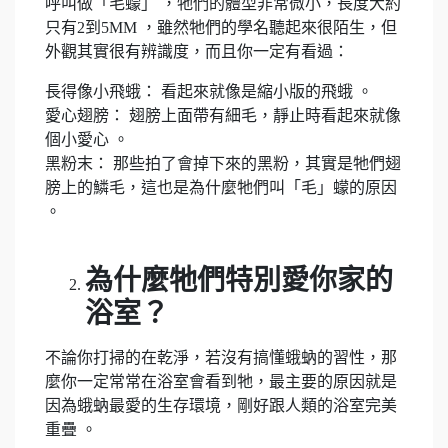
呼叫做「毛蠓」 ，牠們的體型非常微小，長度大約
只有2到5MM ，雖然牠們的學名聽起來很陌生，但
外觀其實很有辨識度，而且你一定有看過：
長得像小飛蛾： 看起來就像是縮小版的飛蛾 。
愛心翅膀： 翅膀上面帶有細毛，靜止時看起來就像
個小愛心 。
黑粉末： 那些拍了會掉下來的黑粉，其實是牠們翅
膀上的鱗毛，這也是為什麼牠們叫「毛」蠓的原因
。
為什麼牠們特別愛你家的
浴室？
不論你打掃的在乾淨，若沒有搞懂蛾蚋的習性，那
麼你一定常常在浴室會看到牠，最主要的原因就是
因為蛾蚋最愛的生存環境，剛好跟人類的浴室完美
重疊 。