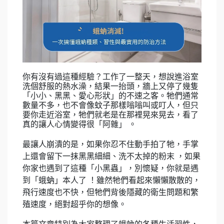
你有沒有過這種經驗？工作了一整天，想說進浴室
洗個舒服的熱水澡，結果一抬頭，牆上又停了幾隻
「小小、黑黑、愛心形狀」的不速之客。牠們通常
數量不多，也不會像蚊子那樣嗡嗡叫或叮人，但只
要你走近浴室，牠們就老是在那裡晃來晃去，看了
真的讓人心情變得很「阿雜」 。
最讓人崩潰的是，如果你忍不住動手拍了牠，手掌
上還會留下一抹黑黑細細、洗不太掉的粉末 ，如果
你家也遇到了這種「小黑蟲」，別懷疑，你就是遇
到「蛾蚋」本人了 ！雖然牠們看起來懶懶散散的，
飛行速度也不快，但牠們背後隱藏的衛生問題和繁
殖速度，絕對超乎你的想像。