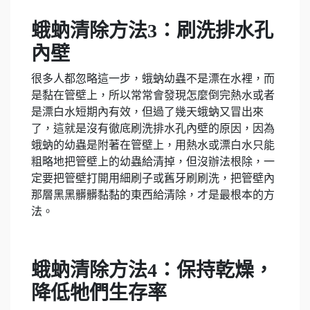
蛾蚋清除方法3：刷洗排水孔
內壁
很多人都忽略這一步，蛾蚋幼蟲不是漂在水裡，而
是黏在管壁上，所以常常會發現怎麼倒完熱水或者
是漂白水短期內有效，但過了幾天蛾蚋又冒出來
了，這就是沒有徹底刷洗排水孔內壁的原因，因為
蛾蚋的幼蟲是附著在管壁上，用熱水或漂白水只能
粗略地把管壁上的幼蟲給清掉，但沒辦法根除，一
定要把管壁打開用細刷子或舊牙刷刷洗，把管壁內
那層黑黑髒髒黏黏的東西給清除，才是最根本的方
法。
蛾蚋清除方法4：保持乾燥，
降低牠們生存率