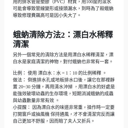
用的排水管是塑膠（PVC）材質，用100度的滾水
可能會導致管線變形或接頭漏水，到時為了殺蛾蚋
導致修理費飆高可是因小失大了。
蛾蚋清除方法2：漂白水稀釋
清潔
另外一個常見的清除方法是用漂白水稀釋清潔，漂
白水是家庭清潔的神物，對付蛾蚋也非常有一套。
比例： 使用 漂白水：水 = 1：10 的比例稀釋 。
做法： 倒進排水孔或地板排水口後，讓它在那裡靜
置 20~30 分鐘，再用清水沖掉 ，用漂白水的好處是
能強效破壞幼蟲的生存環境，短期消滅蛾蚋的成蟲
與幼蟲數量非常有效 。
小提醒： 因為漂白水的味道非常重，操作時一定要
打開窗戶或抽風機 保持通風，才不會清潔完反而讓
自己更加不舒服，因而賠了夫人又折兵。