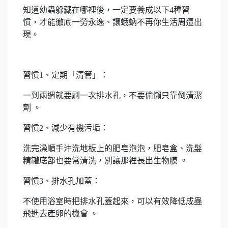
知道幼蟲躲藏在哪裡後，一定要養成以下4種習
慣，才能徹底一勞永逸、讓蛾蚋不再你生活周遭出
現。
習慣1、定期「清管」：
一到兩週就要刷一次排水孔，不要偷懶只靠倒清潔
劑 。
習慣2、減少有機污垢：
洗完澡順手沖洗地板上的肥皂泡泡，肥皂盒、洗髮
精罐底部也要常清洗，別讓那裡長出生物膜 。
習慣3、排水孔加蓋：
不使用浴室時把排水孔蓋起來，可以有效降低成蟲
飛進去產卵的機會 。