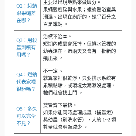
主要以出現地點來做區分。
Q2：蛾蚋
果蠅愛廚房與水果；蛾蚋愛浴室與
跟果蠅差
潮濕。出現在廁所的，幾乎百分之
在哪？
百是蛾蚋 。
治標不治本。
Q3：用殺
短期內成蟲會死掉，但排水管裡的
蟲劑噴有
幼蟲還在，過兩天又會有一批新的
用嗎？
飛出來 。
不一定 。
Q4：蛾蚋
就算家裡很乾淨，只要排水系統有
代表家裡
累積黏垢，或環境太潮濕沒處理，
很髒嗎？
牠們就會找上門 。
雙管齊下最快。
Q5：多久
如果你能同時處理成蟲（捕蟲燈）
可以完全
與幼蟲（刷洗水管），大約 1~2 週
不見？
數量就會明顯減少 。