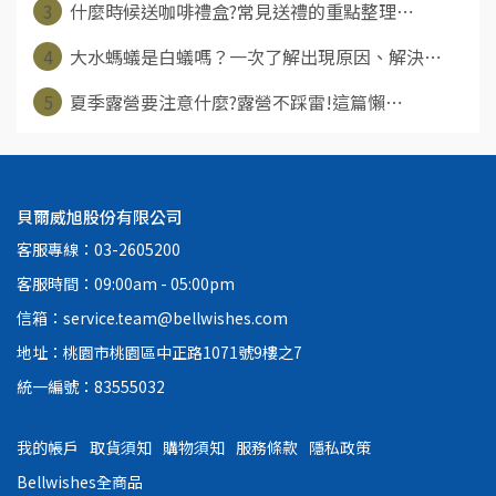
3
什麼時候送咖啡禮盒?常見送禮的重點整理⋯
4
大水螞蟻是白蟻嗎？一次了解出現原因、解決⋯
5
夏季露營要注意什麼?露營不踩雷!這篇懶⋯
貝爾威旭股份有限公司
客服專線：03-2605200
客服時間：09:00am - 05:00pm
信箱：service.team@bellwishes.com
地址：桃園市桃園區中正路1071號9樓之7
統一編號：83555032
我的帳戶
取貨須知
購物須知
服務條款
隱私政策
Bellwishes全商品