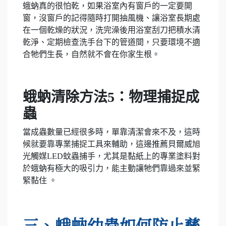
蛾蚋真的很怕乾，如果浴室內有窗戶的一定要開
窗，沒窗戶的記得隨時打開抽風機、讓浴室長期處
在一個乾燥的狀況，洗完澡後用浴室刮刀把積水清
乾淨、定期檢查洗手台下的管道間，只要環境不適
合牠們生長，自然就不會在你家生根。
蛾蚋清除方法5：物理捕捉成
蟲
當成蟲數量已經很多時，單靠清潔會來不及，這時
候就要靠專業捕捉工具來輔助，這邊推薦貝爾威旭
光觸媒LED蚊蟲捕手，尤其是黏紙上的專業塗料對
於蛾蚋有極大的吸引力，能主動讓牠們靠過來並緊
緊黏住 。
三、蛾蚋幼蟲如何防止孳