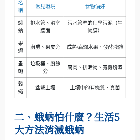
名
常見環境
食物偏好
稱
蛾
排水管、浴室
污水管壁的化學污泥（生
蚋
牆面
物膜）
果
廚房、果皮旁
成熟/腐爛水果、發酵液體
蠅
蚤
垃圾桶、廚餘
腐肉、排泄物、有機殘渣
蠅
旁
穀
盆栽土壤
土壤中的有機質、真菌
蠅
二、蛾蚋怕什麼？生活5
大方法消滅蛾蚋