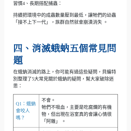
習慣4、長期搭配捕蟲：
持續把環境中的成蟲數量壓到最低，讓牠們的幼蟲
「接不上下一代」，族群自然就會崩潰消失 。
四、消滅蛾蚋五個常見問
題
在蛾蚋消滅的路上，你可能有過這些疑問，貝編特
別整理了5大常見關於蛾蚋的疑問，幫大家破除迷
思：
不會。
Q1：蛾蚋
牠們不吸血，主要是吃腐爛的有機
會咬人
物，但出現在浴室真的會讓心情很
嗎？
「阿雜」 。