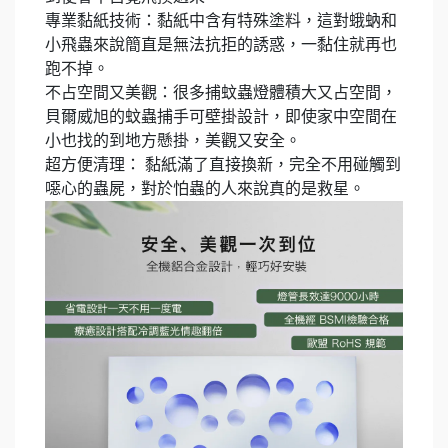
專業黏紙技術：黏紙中含有特殊塗料，這對蛾蚋和
小飛蟲來說簡直是無法抗拒的誘惑，一黏住就再也
跑不掉。
不占空間又美觀：很多捕蚊蟲燈體積大又占空間，
貝爾威旭的蚊蟲捕手可壁掛設計，即使家中空間在
小也找的到地方懸掛，美觀又安全。
超方便清理： 黏紙滿了直接換新，完全不用碰觸到
噁心的蟲屍，對於怕蟲的人來說真的是救星。