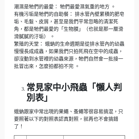
潮濕是牠們的最愛： 牠們最愛濕氣重的地方 。
有機污垢是牠們的自助餐： 排水管內壁累積的肥皂
垢、毛髮、皮屑，甚至是我們平常忽略的清潔死
角，都是牠們最愛的「生物膜」（也就是那一層滑
滑膩膩的汙垢） 。
繁殖的天堂： 蛾蚋的生命週期是從排水管內的幼蟲
慢慢長成成蟲，如果我們只拍死飛在空中的成蟲，
卻沒動到水管裡的幼蟲來源，牠們自然會一批接一
批冒出來，怎麼拍都拍不完 。
常見家中小飛蟲「懶人判
別表」
蛾蚋跟家中常出現的果蠅、蚤蠅等很容易搞混，只
要照著以下的對照表認真對照，就再也不會搞錯
了！