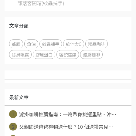
部落客開箱(蚊蟲捕手)
文章分類
蜂膠
魚油
蚊蟲捕手
維他命C
精品咖啡
除臭噴霧
膠原蛋白
容貌焦慮
濾掛咖啡
最新文章
1
濾掛咖啡推薦指南：一篇帶你挑選重點、沖⋯
2
父親節送爸爸禮物送什麼？10 個送禮常見⋯