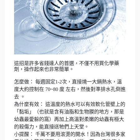
這招是許多省錢達人的首選，不僅不用買化學藥
劑，操作起來也非常簡單。
怎麼做： 每週固定1-2次，直接燒一大鍋熱水，溫
度大約控制在 70~80 度 左右，然後對準排水孔倒進
去 。
為什麼有效： 這溫度的熱水可以有效軟化管壁上的
「黏垢」（也就是含有油脂和生物膜的地方，那是
幼蟲最愛躲的窩）再加上高溫對柔嫩的幼蟲有極大
的殺傷力，能直接送牠們上天堂。
小提醒： 千萬不要用滾燙的開水！因為台灣很多家