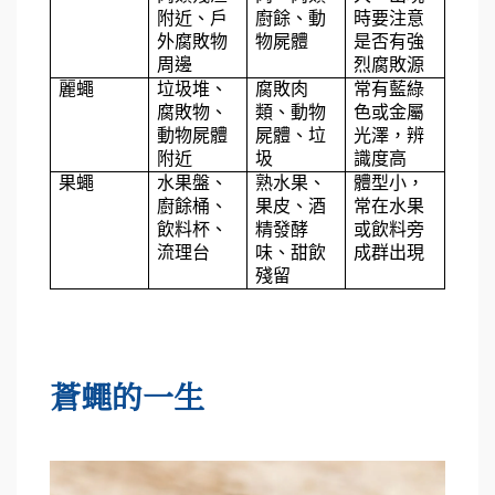
附近、戶
廚餘、動
時要注意
外腐敗物
物屍體
是否有強
周邊
烈腐敗源
麗蠅
垃圾堆、
腐敗肉
常有藍綠
腐敗物、
類、動物
色或金屬
動物屍體
屍體、垃
光澤，辨
附近
圾
識度高
果蠅
水果盤、
熟水果、
體型小，
廚餘桶、
果皮、酒
常在水果
飲料杯、
精發酵
或飲料旁
流理台
味、甜飲
成群出現
殘留
蒼蠅的一生