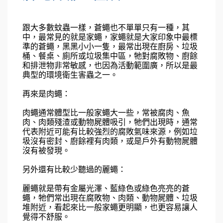
跟大多數蚊蟲一樣，蒼蠅也不單單只有一種，其
中，最常見的就是家蠅，家蠅就是大家印象中最標
準的蒼蠅，黑黑小小一隻，最常出現在廚房、垃圾
桶、餐桌、廁所或垃圾集中區，牠對腐敗物、廚餘
和排泄物非常敏感，也因為活動範圍廣，所以是最
典型的環境衛生害蟲之一。
再來是肉蠅：
肉蠅通常體型比一般家蠅大一些，常被腐肉、魚
肉、肉類殘渣或動物屍體吸引，牠們出現時，通常
代表附近可能有比較強烈的腐敗氣味來源，例如垃
圾沒有密封、廚餘裡有肉類，或是戶外有動物屍體
沒有被發現。
另外還有比較少聽過的麗蠅：
麗蠅就是帶有金屬光澤、藍綠色或綠色亮亮的蒼
蠅，牠們常出現在腐敗物、肉類、動物屍體、垃圾
堆附近，看起來比一般家蠅更明顯，也更容易讓人
覺得不舒服。