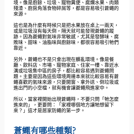
境。像是廚餘、垃圾、寵物糞便、腐爛水果、肉類
殘渣、廚房角落食物碎屑等，都是容易吸引蒼蠅的
來源。
這也是為什麼有時候只是把水果放在桌上一兩天，
或是垃圾沒有每天倒，隔天就可能發現蒼蠅的蹤
跡。因為蒼蠅對氣味非常敏感，尤其是發酵味、腐
敗味、甜味、油脂味與廚餘味，都很容易吸引牠們
靠近。
另外，蒼蠅也不是只會出現在髒亂環境。像是餐
廳、飲料店、市場、寵物家庭、住家一樓、靠近水
溝或垃圾集中區的房子，都比較容易遇到蒼蠅問
題。主要是因為這些環境周邊本來就比較容易有蒼
蠅喜歡的氣味來源，只要開窗、拿外送、倒垃圾或
進出門的小空檔，就有機會讓蒼蠅飛進家中。
所以，當家裡開始出現蒼蠅時，不要只問「牠怎麼
進來的」，更要問：「家裡哪個地方讓牠想留下
來？」這才是居家防蠅的第一步。
蒼蠅有哪些種類?