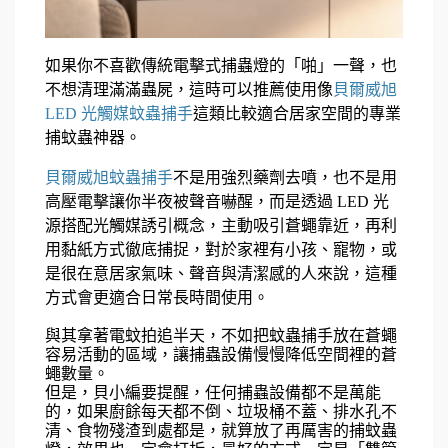
如果你不喜歡傳統電擊式捕蟲燈的「啪」一聲，也
不想清理滿滿蟲屍，這時可以推薦使用像
貝爾威旭
LED 光觸媒蚊蟲捕手
這類比較適合居家空間的專業
捕蚊蟲神器。
貝爾威旭蚊蟲捕手
不是用強烈藥劑去噴，也不是用
高壓電擊讓你半夜被聲音嚇醒，而是透過 LED 光
源搭配光觸媒誘引概念，主動吸引蒼蠅靠近，再利
用黏紙方式徹底捕捉，對於家裡有小孩、寵物，或
是很在意居家氣味、聲音與清潔感的人來說，這種
方式會更適合日常長時間使用。
與其拿著電蚊拍追半天，不如把蚊蟲捕手放在蒼蠅
容易活動的區域，讓捕蟲設備慢慢降低空間裡的蒼
蠅數量。
但是，貝小編要提醒，任何捕蟲設備都不是萬能
的，如果廚餘每天都不倒、垃圾桶不蓋、排水孔不
清、食物殘渣到處都是，就算放了再厲害的捕蚊蟲