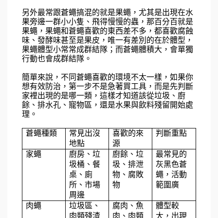
另外最常跟蒼蠅搞混的就是果蠅，尤其是出現在水
果旁邊一群小小隻、飛得慢慢的蟲，那百分百就是
果蠅，果蠅和蒼蠅喜歡的東西差不多，都喜歡腐蝕
味、發酵味甚至是果皮，唯一有差別的在於體型，
果蠅體型小常常成群結隊；而蒼蠅體積大，會單獨
行動也會成群結隊。
簡單來說，不同蒼蠅喜歡的環境不太一樣，如果你
想有效防治，第一步不是急著買工具，而是先判斷
家裡出現的是哪一類，這樣才知道該從垃圾、廚
餘、排水孔、寵物區，還是水果與飲料殘留開始處
理。
蒼蠅種類
常見出沒
喜歡的來
判斷重點
地點
源
家蠅
廚房、垃
廚餘、垃
最常見的
圾桶、餐
圾、排泄
灰黑色蒼
桌、廁
物、腐敗
蠅，活動
所、市場
物
範圍廣
周邊
肉蠅
垃圾區、
腐肉、魚
體型較
肉類殘渣
肉、肉類
大，出現