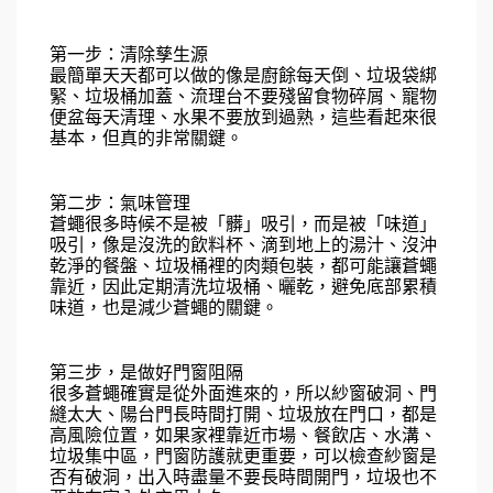
第一步：清除孳生源
最簡單天天都可以做的像是廚餘每天倒、垃圾袋綁
緊、垃圾桶加蓋、流理台不要殘留食物碎屑、寵物
便盆每天清理、水果不要放到過熟，這些看起來很
基本，但真的非常關鍵。
第二步：氣味管理
蒼蠅很多時候不是被「髒」吸引，而是被「味道」
吸引，像是沒洗的飲料杯、滴到地上的湯汁、沒沖
乾淨的餐盤、垃圾桶裡的肉類包裝，都可能讓蒼蠅
靠近，因此定期清洗垃圾桶、曬乾，避免底部累積
味道，也是減少蒼蠅的關鍵。
第三步，是做好門窗阻隔
很多蒼蠅確實是從外面進來的，所以紗窗破洞、門
縫太大、陽台門長時間打開、垃圾放在門口，都是
高風險位置，如果家裡靠近市場、餐飲店、水溝、
垃圾集中區，門窗防護就更重要，可以檢查紗窗是
否有破洞，出入時盡量不要長時間開門，垃圾也不