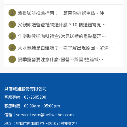
1
濾掛咖啡推薦指南：一篇帶你挑選重點、沖⋯
2
父親節送爸爸禮物送什麼？10 個送禮常見⋯
3
什麼時候送咖啡禮盒?常見送禮的重點整理⋯
4
大水螞蟻是白蟻嗎？一次了解出現原因、解決⋯
5
夏季露營要注意什麼?露營不踩雷!這篇懶⋯
貝爾威旭股份有限公司
客服專線：03-2605200
客服時間：09:00am - 05:00pm
信箱：service.team@bellwishes.com
地址：桃園市桃園區中正路1071號9樓之7