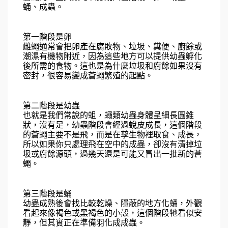
蛹、成蟲。
第一階段是卵
雌蠅通常會把卵產在腐敗物、垃圾、糞便、廚餘或
潮濕有機物附近，因為這些地方可以提供幼蟲孵化
後所需的食物。這也是為什麼垃圾和廚餘如果沒有
密封，很容易變成蒼蠅繁殖的起點。
第二階段是幼蟲
也就是我們常說的蛆，蠅類幼蟲身體呈細長圓錐
狀，沒有足，幼蟲階段會經過蛻皮成長，這個階段
的蒼蠅主要不是飛，而是在孳生物裡取食、成長，
所以如果你只處理飛在空中的成蟲，卻沒有清掉垃
圾或廚餘源頭，過幾天還是可能又冒出一批新的蒼
蠅。
第三階段是蛹
幼蟲成熟後會找比較乾燥、隱蔽的地方化蛹，外觀
看起來像褐色或黑褐色的小殼，這個階段牠看似安
靜，但其實正在準備羽化成成蟲。