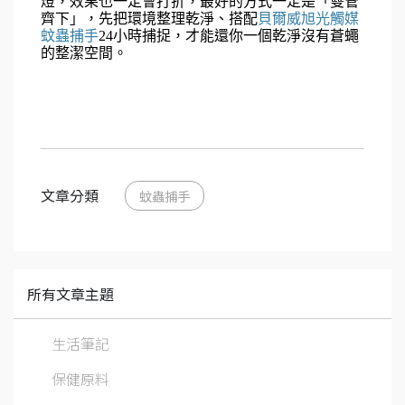
燈，效果也一定會打折，最好的方式一定是「雙管
齊下」，先把環境整理乾淨、搭配
貝爾威旭光觸媒
蚊蟲捕手
24小時捕捉，才能還你一個乾淨沒有蒼蠅
的整潔空間。
文章分類
蚊蟲捕手
所有文章主題
生活筆記
保健原料