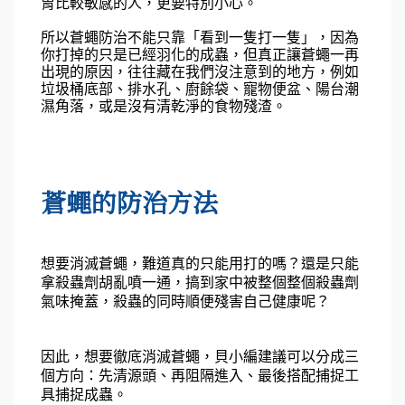
胃比較敏感的人，更要特別小心。
所以蒼蠅防治不能只靠「看到一隻打一隻」，因為
你打掉的只是已經羽化的成蟲，但真正讓蒼蠅一再
出現的原因，往往藏在我們沒注意到的地方，例如
垃圾桶底部、排水孔、廚餘袋、寵物便盆、陽台潮
濕角落，或是沒有清乾淨的食物殘渣。
蒼蠅的防治方法
想要消滅蒼蠅，難道真的只能用打的嗎？還是只能
拿殺蟲劑胡亂噴一通，搞到家中被整個整個殺蟲劑
氣味掩蓋，殺蟲的同時順便殘害自己健康呢？
因此，想要徹底消滅蒼蠅，貝小編建議可以分成三
個方向：先清源頭、再阻隔進入、最後搭配捕捉工
具捕捉成蟲。