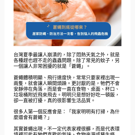
台灣夏季最讓人崩潰的，除了悶熱天氣之外，就是
各種趕也趕不走的蟲蟲問題。除了常見的蚊子，另
一個讓人非常困擾的就是「蒼蠅」。
蒼蠅體積明顯、飛行速度快，常常只要家裡出現一
兩隻，就會讓人瞬間煩躁。更討厭的是，牠們不會
安靜停在角落，而是會一直在食物、桌面、杯口、
垃圾桶附近飛來飛去。明明只是想好好吃一頓飯，
卻一直被打擾，真的很影響生活品質。
很多人第一個反應會是：「我家明明有打掃，為什
麼還會有蒼蠅？」
其實蒼蠅出現，不一定代表家裡很髒，而是代表環
境裡可能有牠們喜歡的氣味、食物來源或孳生條