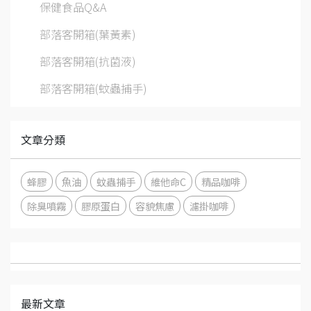
保健食品Q&A
部落客開箱(葉黃素)
部落客開箱(抗菌液)
部落客開箱(蚊蟲捕手)
文章分類
蜂膠
魚油
蚊蟲捕手
維他命C
精品咖啡
除臭噴霧
膠原蛋白
容貌焦慮
濾掛咖啡
最新文章