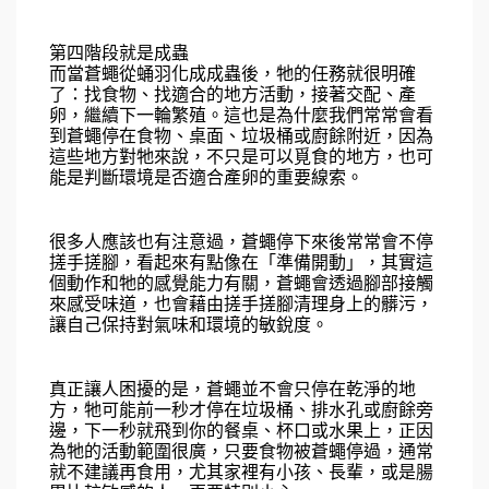
第四階段就是成蟲
而當蒼蠅從蛹羽化成成蟲後，牠的任務就很明確
了：找食物、找適合的地方活動，接著交配、產
卵，繼續下一輪繁殖。這也是為什麼我們常常會看
到蒼蠅停在食物、桌面、垃圾桶或廚餘附近，因為
這些地方對牠來說，不只是可以覓食的地方，也可
能是判斷環境是否適合產卵的重要線索。
很多人應該也有注意過，蒼蠅停下來後常常會不停
搓手搓腳，看起來有點像在「準備開動」，其實這
個動作和牠的感覺能力有關，蒼蠅會透過腳部接觸
來感受味道，也會藉由搓手搓腳清理身上的髒污，
讓自己保持對氣味和環境的敏銳度。
真正讓人困擾的是，蒼蠅並不會只停在乾淨的地
方，牠可能前一秒才停在垃圾桶、排水孔或廚餘旁
邊，下一秒就飛到你的餐桌、杯口或水果上，正因
為牠的活動範圍很廣，只要食物被蒼蠅停過，通常
就不建議再食用，尤其家裡有小孩、長輩，或是腸