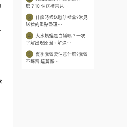
麼？10 個送禮常見⋯
胸
，
3
什麼時候送咖啡禮盒?常見
送禮的重點整理⋯
見
4
大水螞蟻是白蟻嗎？一次
了解出現原因、解決⋯
5
夏季露營要注意什麼?露營
不踩雷!這篇懶⋯
當