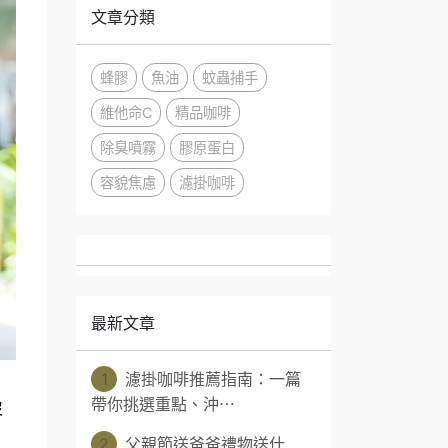
文章分類
蜂膠
魚油
蚊蟲捕手
維他命C
精品咖啡
除臭噴霧
膠原蛋白
容貌焦慮
濾掛咖啡
最新文章
1
濾掛咖啡推薦指南：一篇
」
帶你挑選重點、沖⋯
沒
2
父親節送爸爸禮物送什