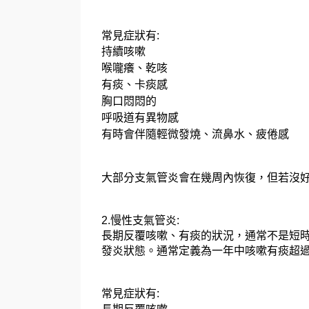
常見症狀有:
持續咳嗽
喉嚨癢、乾咳
有痰、卡痰感
胸口悶悶的
呼吸道有異物感
有時會伴隨輕微發燒、流鼻水、疲倦感
大部分支氣管炎會在幾周內恢復，但若沒
2.慢性支氣管炎:
長期反覆咳嗽、有痰的狀況，通常不是短時
發炎狀態。通常定義為一年中咳嗽有痰超
常見症狀有: