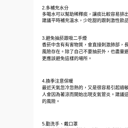
2.多補充水分
多喝水可以幫助稀釋痰，讓痰比較容易排
建議平時補充溫水，少吃甜的跟刺激性飲
3.避免抽菸跟吸二手煙
香菸中含有有害物質，會直接刺激肺部，
風險存在。除了自己不要抽菸外，也盡量
更應該避免這樣的場所。
4.換季注意保暖
最近天氣忽冷忽熱的，又是很容易引起過敏
人會因為著涼而開始出現支氣管炎。建議
的風險。
5.勤洗手、戴口罩