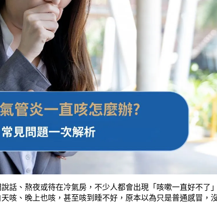
間說話、熬夜或待在冷氣房，不少人都會出現「咳嗽一直好不了
白天咳、晚上也咳，甚至咳到睡不好，原本以為只是普通感冒，